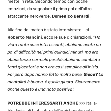
mette in rete. Secondo tempo con poche
emozioni, da segnalare il primo gol dell’altro
attaccante neroverde,
Domenico Berardi
.
Alla fine del match è stato intervistato il ct
Roberto Mancini
, ecco le sue dichiarazioni: “
Ho
visto tante cose interessanti, abbiamo avuto un
po’ di difficoltà nei primi quindici minuti, ma era
abbastanza normale perché abbiamo cambiato
tanti giocatori e non era così semplice all’inizio.
Poi però dopo hanno fatto molto bene.
Gioco?
La
mentalità è buona, è quella giusta. Sicuramente
anche questo è una nota positiva”.
POTREBBE INTERESSARTI ANCHE
>>>
Italia-
Moldavia, gli highlights dell’amichevole: gol e