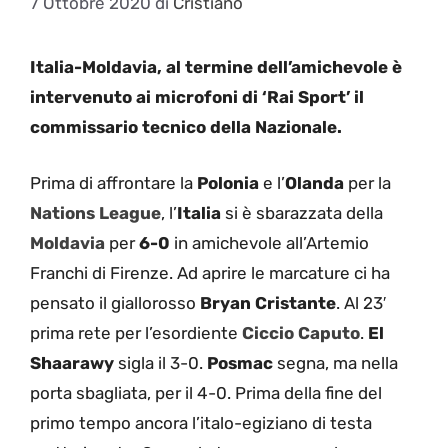
7 Ottobre 2020
di
Cristiano
Italia-Moldavia, al termine dell’amichevole è
intervenuto ai microfoni di ‘Rai Sport’ il
commissario tecnico della Nazionale.
Prima di affrontare la
Polonia
e l’
Olanda
per la
Nations League
, l’
Italia
si è sbarazzata della
Moldavia
per
6-0
in amichevole all’Artemio
Franchi di Firenze. Ad aprire le marcature ci ha
pensato il giallorosso
Bryan Cristante
. Al 23′
prima rete per l’esordiente
Ciccio Caputo
.
El
Shaarawy
sigla il 3-0.
Posmac
segna, ma nella
porta sbagliata, per il 4-0. Prima della fine del
primo tempo ancora l’italo-egiziano di testa