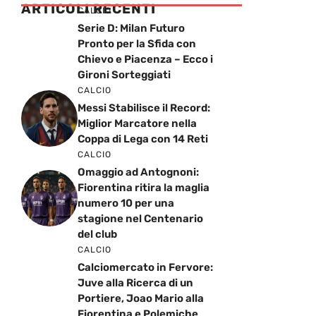
ARTICOLI RECENTI
CALCIO
Serie D: Milan Futuro
Pronto per la Sfida con
Chievo e Piacenza – Ecco i
Gironi Sorteggiati
CALCIO
Messi Stabilisce il Record:
Miglior Marcatore nella
Coppa di Lega con 14 Reti
CALCIO
Omaggio ad Antognoni:
Fiorentina ritira la maglia
numero 10 per una
stagione nel Centenario
del club
CALCIO
Calciomercato in Fervore:
Juve alla Ricerca di un
Portiere, Joao Mario alla
Fiorentina e Polemiche