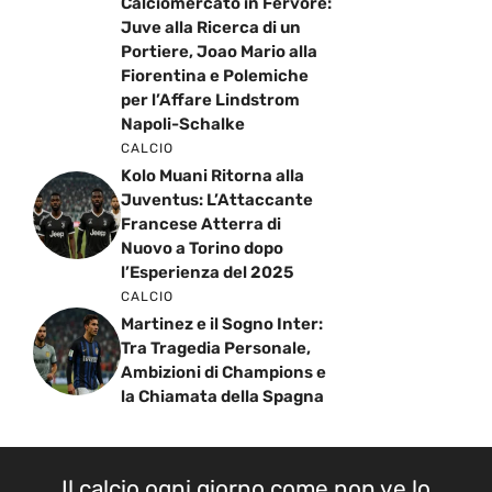
Calciomercato in Fervore:
Juve alla Ricerca di un
Portiere, Joao Mario alla
Fiorentina e Polemiche
per l’Affare Lindstrom
Napoli-Schalke
CALCIO
Kolo Muani Ritorna alla
Juventus: L’Attaccante
Francese Atterra di
Nuovo a Torino dopo
l’Esperienza del 2025
CALCIO
Martinez e il Sogno Inter:
Tra Tragedia Personale,
Ambizioni di Champions e
la Chiamata della Spagna
Il calcio ogni giorno come non ve lo