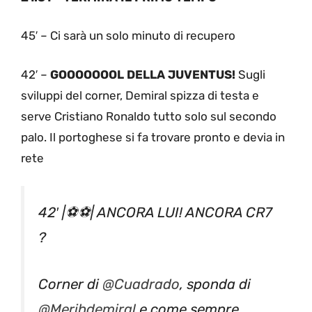
45′ – Ci sarà un solo minuto di recupero
42′ –
GOOOOOOOL DELLA JUVENTUS!
Sugli
sviluppi del corner, Demiral spizza di testa e
serve Cristiano Ronaldo tutto solo sul secondo
palo. Il portoghese si fa trovare pronto e devia in
rete
42′ |⚽️⚽️| ANCORA LUI! ANCORA CR7
?
Corner di
@Cuadrado
, sponda di
@Merihdemiral
e come sempre