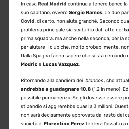
In casa
Real Madrid
continua a tenere banco la 
suo capitano, ovvero
Sergio Ramos
. Le due pa
Covid
, di certo, non aiuta granché. Secondo quan
problema principale sia scaturito dal fatto del
ta
prima squadra, ma anche nella seconda, per la squ
per aiutare il club che, molto probabilmente, no
Dalla Spagna fanno sapere che si sta cercando 
Modric
e
Lucas Vazquez
.
Ritornando alla bandiera dei ‘
blancos
‘, che att
andrebbe a guadagnare 10,8
(1,2 in meno). E
possibile permanenza. Se gli dovesse essere prop
stipendio si aggirerebbe quasi a 3 milioni. Ques
non sarà decisamente approvata dal resto dei cal
società di
Florentino Perez
tenterà l’assalto a