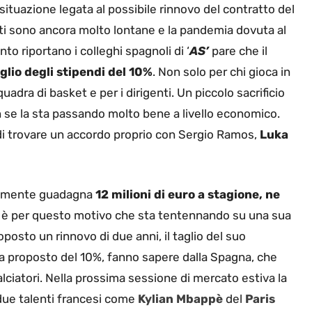
situazione legata al possibile rinnovo del contratto del
rti sono ancora molto lontane e la pandemia dovuta al
to riportano i colleghi spagnoli di ‘
AS’
pare che il
glio degli stipendi del 10%
. Non solo per chi gioca in
adra di basket e per i dirigenti. Un piccolo sacrificio
n se la sta passando molto bene a livello economico.
di trovare un accordo proprio con Sergio Ramos,
Luka
ualmente guadagna
12 milioni di euro a stagione, ne
d è per questo motivo che sta tentennando su una sua
osto un rinnovo di due anni, il taglio del suo
ta proposto del 10%, fanno sapere dalla Spagna, che
ciatori. Nella prossima sessione di mercato estiva la
 due talenti francesi come
Kylian Mbappè
del
Paris