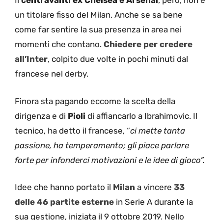
Il
centravanti ex Chelsea e Arsenal
, però, non è
un titolare fisso del Milan. Anche se sa bene
come far sentire la sua presenza in area nei
momenti che contano.
Chiedere per credere
all’Inter
, colpito due volte in pochi minuti dal
francese nel derby.
Finora sta pagando eccome la scelta della
dirigenza e di
Pioli
di affiancarlo a Ibrahimovic. Il
tecnico, ha detto il francese, “
ci mette tanta
passione, ha temperamento; gli piace parlare
forte per infonderci motivazioni e le idee di gioco”.
Idee che hanno portato il
Milan
a vincere
33
delle 46 partite esterne
in Serie A durante la
sua gestione, iniziata il 9 ottobre 2019. Nello