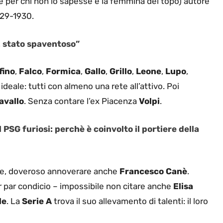
e per chi non lo sapesse è la femmina del topo) autore
1929-1930.
“È stato spaventoso”
fino
,
Falco
,
Formica
,
Gallo
,
Grillo
,
Leone
,
Lupo
,
deale: tutti con almeno una rete all’attivo. Poi
avallo
. Senza contare l’ex Piacenza
Volpi
.
SG furiosi: perchè è coinvolto il portiere della
one, doveroso annoverare anche
Francesco Canè
.
 par condicio – impossibile non citare anche
Elisa
le
. La
Serie A
trova il suo allevamento di talenti: il loro