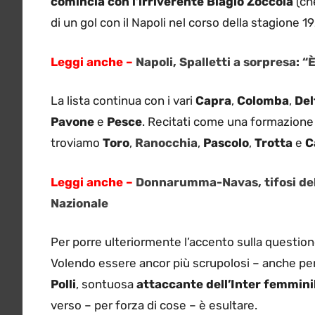
comincia con l’irriverente Biagio Zoccola
(ch
di un gol con il Napoli nel corso della stagione 
Leggi anche –
Napoli, Spalletti a sorpresa: 
La lista continua con i vari
Capra
,
Colomba
,
Del
Pavone
e
Pesce
. Recitati come una formazione i
troviamo
Toro
,
Ranocchia
,
Pascolo
,
Trotta
e
C
Leggi anche –
Donnarumma-Navas, tifosi del P
Nazionale
Per porre ulteriormente l’accento sulla questi
Volendo essere ancor più scrupolosi – anche per
Polli
, sontuosa
attaccante dell’Inter femmini
verso – per forza di cose – è esultare.