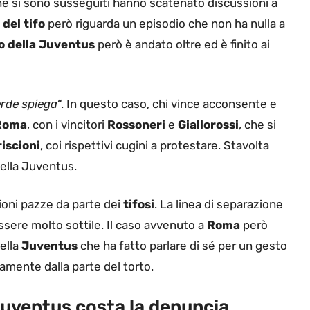
 che si sono susseguiti hanno scatenato discussioni a
del tifo
però riguarda un episodio che non ha nulla a
o della Juventus
però è andato oltre ed è finito ai
erde spiega
“. In questo caso, chi vince acconsente e
Roma
, con i vincitori
Rossoneri
e
Giallorossi
, che si
riscioni
, coi rispettivi cugini a protestare. Stavolta
 della Juventus.
ioni pazze da parte dei
tifosi
. La linea di separazione
ssere molto sottile. Il caso avvenuto a
Roma
però
ella
Juventus
che ha fatto parlare di sé per un gesto
samente dalla parte del torto.
 Juventus costa la denuncia