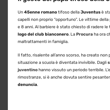
Un
45enne romano
tifoso della
Juventus
è sta
capelli non proprio “opportuno”. Le vittime dell
e 8 anni. Al barbiere è stato chiesto di radere l
logo del club bianconero
. La
Procura
ha ora ch
maltrattamenti in famiglia.
Il fatto, risalente all’anno scorso, ha creato no
situazione a scuola è diventata invivibile. Dagli
s
juventino
hanno vissuto un periodo terribile. L’
rimostranze, si è anche dovuta sentire pesantem
denuncia
.