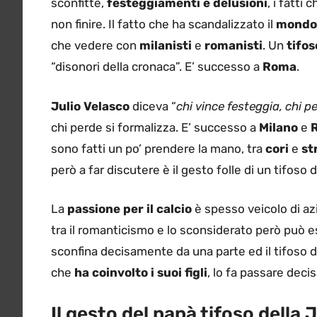
sconfitte,
festeggiamenti e delusioni
, i fatti
non finire. Il fatto che ha scandalizzato il
mondo 
che vedere con
milanisti
e
romanisti
. Un
tifos
“disonori della cronaca”. E’ successo a
Roma
.
Julio Velasco
diceva “
chi vince festeggia, chi p
chi perde si formalizza. E’ successo a
Milano
e
sono fatti un po’ prendere la mano, tra
cori
e
st
però a far discutere è il gesto folle di un tifoso
La
passione per il calcio
è spesso veicolo di az
tra il romanticismo e lo sconsiderato però può e
sconfina decisamente da una parte ed il tifoso d
che
ha coinvolto i suoi figli
, lo fa passare deci
Il gesto del papà tifoso della