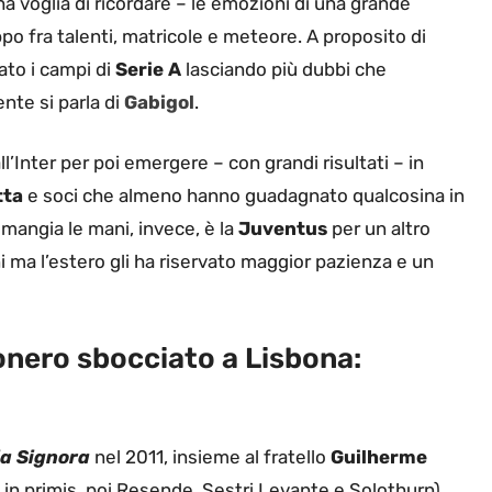
ha voglia di ricordare – le emozioni di una grande
oppo fra talenti, matricole e meteore. A proposito di
ato i campi di
Serie A
lasciando più dubbi che
nte si parla di
Gabigol
.
l’Inter per poi emergere – con grandi risultati – in
tta
e soci che almeno hanno guadagnato qualcosina in
i mangia le mani, invece, è la
Juventus
per un altro
ma l’estero gli ha riservato maggior pazienza e un
conero sbocciato a Lisbona:
a Signora
nel 2011, insieme al fratello
Guilherme
 in primis, poi Resende, Sestri Levante e Solothurn),