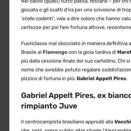
Nel calcio (quasi) tutto passa, restano – per chi 
giocata o gli scatti d’ira per uno scivolone di tr
‘stelle cadenti’
, vale a dire coloro che hanno calc
certezze per poi fare fortuna altrove, recenteme
Fuoriclasse mai sbocciato in maniera definitiva al
Brasile al
Flamengo
con la gioia tardiva di
Maro
più dalla cessione finale del suo cartellino. Chi s
nome che avrebbe potuto regalare soddisfazioni 
pizzico di fortuna in più:
Gabriel Appelt Pires
.
Gabriel Appelt Pires, ex bian
rimpianto Juve
Il centrocampista brasiliano approdò alla
Vecchi
che, però, prese subito altre strade (Alessandria