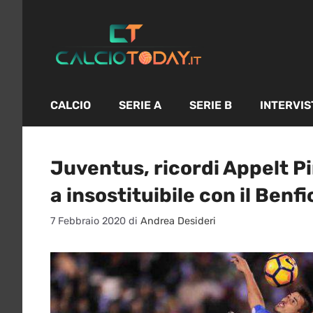
Vai
al
contenuto
CALCIO
SERIE A
SERIE B
INTERVIS
Juventus, ricordi Appelt P
a insostituibile con il Benfi
7 Febbraio 2020
di
Andrea Desideri