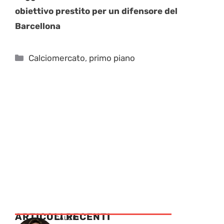
obiettivo prestito per un difensore del
Barcellona
Categorie
Calciomercato
,
primo piano
ARTICOLI RECENTI
CALCIO