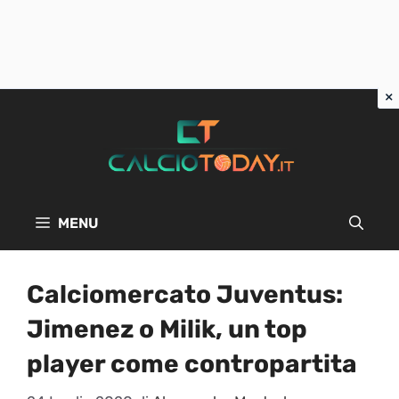
Vai
al
contenuto
MENU
Calciomercato Juventus:
Jimenez o Milik, un top
player come contropartita