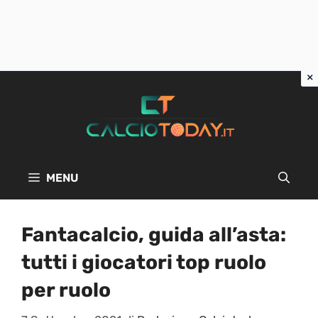
Vai
al
contenuto
MENU
Fantacalcio, guida all’asta:
tutti i giocatori top ruolo
per ruolo