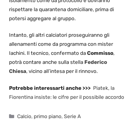
isolamento come da protocollo e dovranno
rispettare la quarantena domiciliare, prima di
potersi aggregare al gruppo.
Intanto, gli altri calciatori proseguiranno gli
allenamenti come da programma con mister
Iachini. Il tecnico, confermato da
Commisso
,
potrà contare anche sulla stella
Federico
Chiesa
, vicino all’intesa per il rinnovo.
Potrebbe interessarti anche >>>
Piatek, la
Fiorentina insiste: le cifre per il possibile accordo
Categorie
Calcio
,
primo piano
,
Serie A