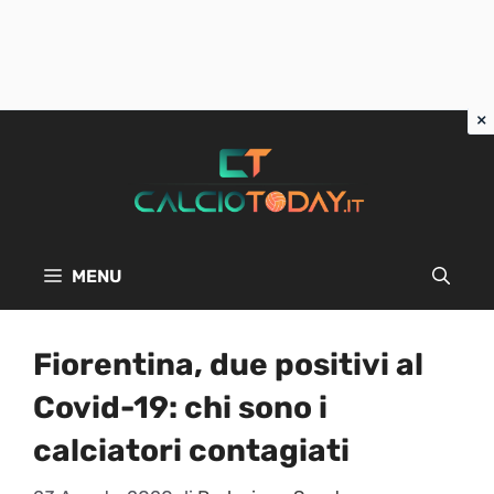
Vai
al
contenuto
MENU
Fiorentina, due positivi al
Covid-19: chi sono i
calciatori contagiati