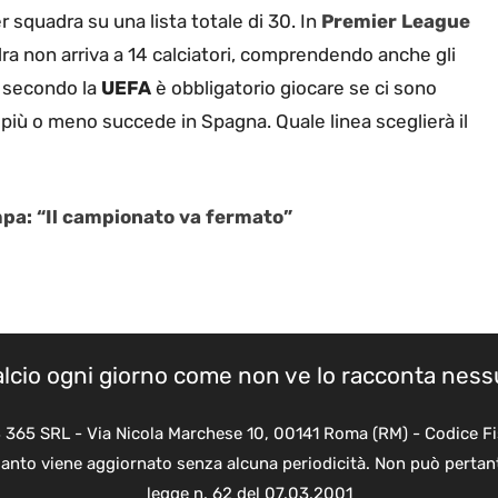
 squadra su una lista totale di 30. In
Premier
League
dra non arriva a 14 calciatori, comprendendo anche gli
e secondo la
UEFA
è obbligatorio giocare se ci sono
più o meno succede in Spagna. Quale linea sceglierà il
mpa: “Il campionato va fermato”
calcio ogni giorno come non ve lo racconta nes
B 365 SRL - Via Nicola Marchese 10, 00141 Roma (RM) - Codice Fi
quanto viene aggiornato senza alcuna periodicità. Non può pertant
legge n. 62 del 07.03.2001