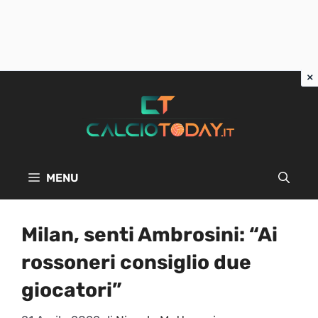
Vai
al
contenuto
MENU
Milan, senti Ambrosini: “Ai
rossoneri consiglio due
giocatori”