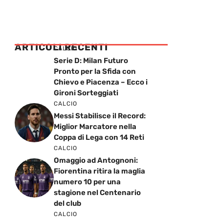
ARTICOLI RECENTI
CALCIO
Serie D: Milan Futuro
Pronto per la Sfida con
Chievo e Piacenza – Ecco i
Gironi Sorteggiati
CALCIO
Messi Stabilisce il Record:
Miglior Marcatore nella
Coppa di Lega con 14 Reti
CALCIO
Omaggio ad Antognoni:
Fiorentina ritira la maglia
numero 10 per una
stagione nel Centenario
del club
CALCIO