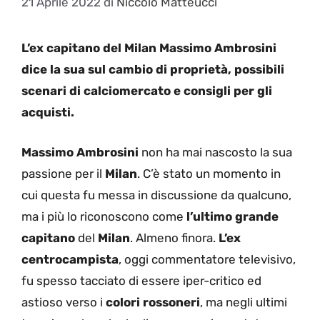
21 Aprile 2022
di
Niccolo Matteucci
L’ex capitano del Milan Massimo Ambrosini
dice la sua sul cambio di proprietà, possibili
scenari di calciomercato e consigli per gli
acquisti.
Massimo Ambrosini
non ha mai nascosto la sua
passione per il
Milan
. C’è stato un momento in
cui questa fu messa in discussione da qualcuno,
ma i più lo riconoscono come
l’ultimo grande
capitano
del
Milan
. Almeno finora.
L’ex
centrocampista
, oggi commentatore televisivo,
fu spesso tacciato di essere iper-critico ed
astioso verso i
colori rossoneri
, ma negli ultimi