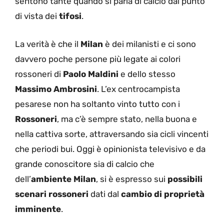
sentono tante quando si parla di calcio dal punto
di vista dei
tifosi
.
La verità è che il
Milan
è dei milanisti e ci sono
davvero poche persone più legate ai colori
rossoneri di
Paolo Maldini
e dello stesso
Massimo Ambrosini
. L’ex centrocampista
pesarese non ha soltanto vinto tutto con i
Rossoneri
, ma c’è sempre stato, nella buona e
nella cattiva sorte, attraversando sia cicli vincenti
che periodi bui. Oggi è opinionista televisivo e da
grande conoscitore sia di calcio che
dell’
ambiente Milan
, si è espresso sui
possibili
scenari rossoneri
dati dal
cambio di proprietà
imminente
.