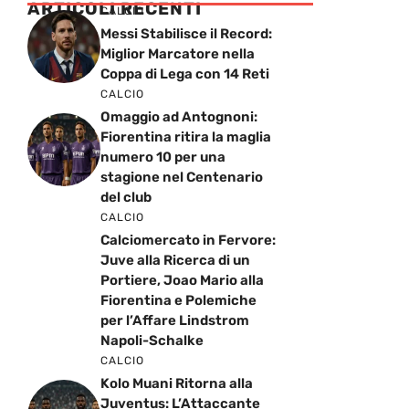
ARTICOLI RECENTI
CALCIO
Messi Stabilisce il Record:
Miglior Marcatore nella
Coppa di Lega con 14 Reti
CALCIO
Omaggio ad Antognoni:
Fiorentina ritira la maglia
numero 10 per una
stagione nel Centenario
del club
CALCIO
Calciomercato in Fervore:
Juve alla Ricerca di un
Portiere, Joao Mario alla
Fiorentina e Polemiche
per l’Affare Lindstrom
Napoli-Schalke
CALCIO
Kolo Muani Ritorna alla
Juventus: L’Attaccante